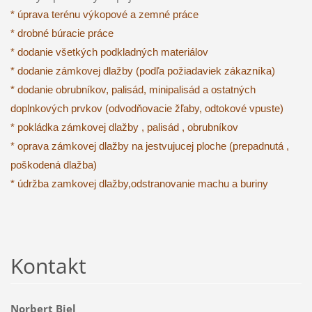
* úprava terénu výkopové a zemné práce
* drobné búracie práce
* dodanie všetkých podkladných materiálov
* dodanie zámkovej dlažby (podľa požiadaviek zákazníka)
* dodanie obrubníkov, palisád, minipalisád a ostatných
doplnkových prvkov (odvodňovacie žľaby, odtokové vpuste)
* pokládka zámkovej dlažby , palisád , obrubníkov
* oprava zámkovej dlažby na jestvujucej ploche (prepadnutá ,
poškodená dlažba)
* údržba zamkovej dlažby,odstranovanie machu a buriny
Kontakt
Norbert Bjel